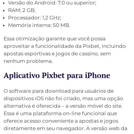
Versão do Android: 7.0 ou superior;
RAM; 2 GB;
Processador: 1,2 GHz;
Memória interna: 50 MB.
Essa otimização garante que você possa
aproveitar a funcionalidade da Pixbet, incluindo
apostas esportivas e jogos de cassino, sem
nenhum problema.
Aplicativo Pixbet para iPhone
O software para download para usuários de
dispositivos iOS não foi criado, mas uma opção
alternativa é oferecida – a versão móvel do site.
Essa é uma plataforma on-line funcional que
oferece acesso conveniente a apostas e jogos
diretamente em seu navegador. A versão web da