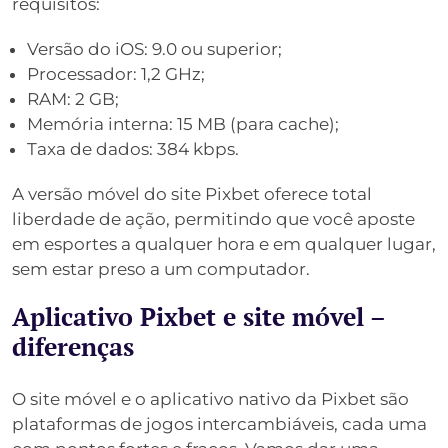
requisitos:
Versão do iOS: 9.0 ou superior;
Processador: 1,2 GHz;
RAM: 2 GB;
Memória interna: 15 MB (para cache);
Taxa de dados: 384 kbps.
A versão móvel do site Pixbet oferece total
liberdade de ação, permitindo que você aposte
em esportes a qualquer hora e em qualquer lugar,
sem estar preso a um computador.
Aplicativo Pixbet e site móvel –
diferenças
O site móvel e o aplicativo nativo da Pixbet são
plataformas de jogos intercambiáveis, cada uma