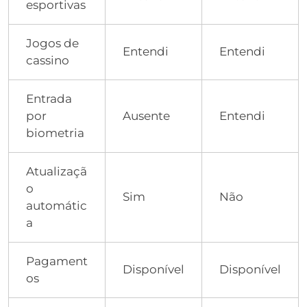
esportivas
Jogos de
Entendi
Entendi
cassino
Entrada
por
Ausente
Entendi
biometria
Atualizaçã
o
Sim
Não
automátic
a
Pagament
Disponível
Disponível
os