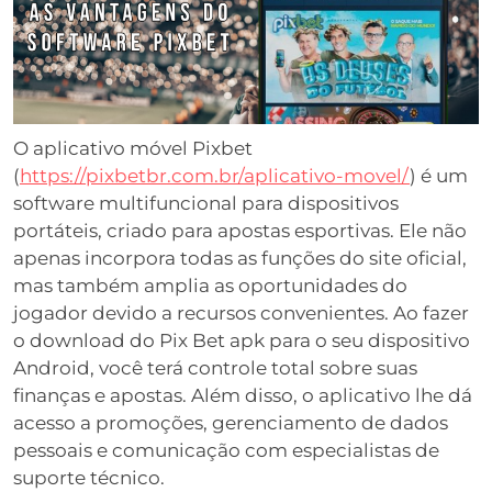
O aplicativo móvel Pixbet
(
https://pixbetbr.com.br/aplicativo-movel/
) é um
software multifuncional para dispositivos
portáteis, criado para apostas esportivas. Ele não
apenas incorpora todas as funções do site oficial,
mas também amplia as oportunidades do
jogador devido a recursos convenientes. Ao fazer
o download do Pix Bet apk para o seu dispositivo
Android, você terá controle total sobre suas
finanças e apostas. Além disso, o aplicativo lhe dá
acesso a promoções, gerenciamento de dados
pessoais e comunicação com especialistas de
suporte técnico.