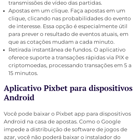
transmissões de vídeo das partidas.
Apostas em um clique. Faça apostas em um
clique, clicando nas probabilidades do evento
de interesse. Essa opção é especialmente útil
para prever o resultado de eventos atuais, em
que as cotações mudam a cada minuto.
Retirada instantânea de fundos. O aplicativo
oferece suporte a transações rápidas via PIX e
criptomoedas, processando transações em 5 a
15 minutos.
Aplicativo Pixbet para dispositivos
Android
Você pode baixar o Pixbet app para dispositivos
Android na casa de apostas. Como o Google
impede a distribuição de software de jogos de
azar, você não poderá baixar o instalador do