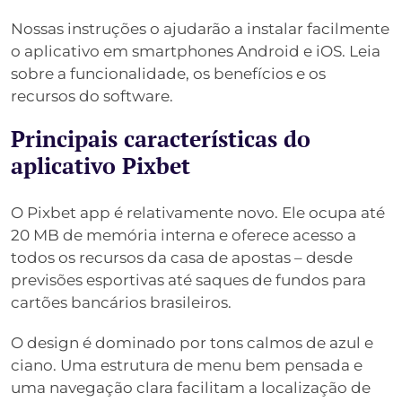
Nossas instruções o ajudarão a instalar facilmente
o aplicativo em smartphones Android e iOS. Leia
sobre a funcionalidade, os benefícios e os
recursos do software.
Principais características do
aplicativo Pixbet
O Pixbet app é relativamente novo. Ele ocupa até
20 MB de memória interna e oferece acesso a
todos os recursos da casa de apostas – desde
previsões esportivas até saques de fundos para
cartões bancários brasileiros.
O design é dominado por tons calmos de azul e
ciano. Uma estrutura de menu bem pensada e
uma navegação clara facilitam a localização de